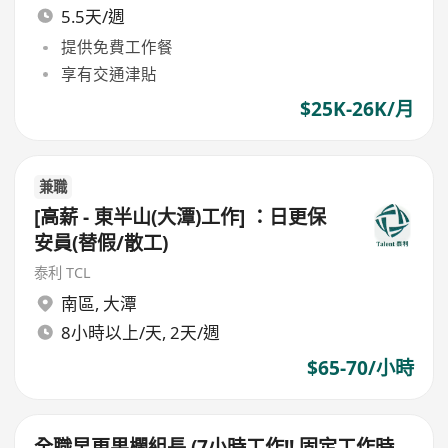
5.5天/週
提供免費工作餐
享有交通津貼
$25K-26K/月
兼職
[高薪 - 東半山(大潭)工作] ：日更保
安員(替假/散工)
泰利 TCL
南區
,
大潭
8小時以上/天, 2天/週
$65-70/小時
全職早更果欄組長 (7小時工作!! 固定工作時