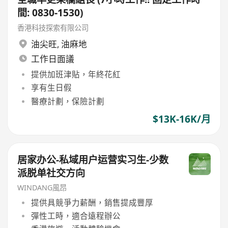
間: 0830-1530)
香港科技探索有限公司
油尖旺
,
油麻地
工作日面議
提供加班津貼，年終花紅
享有生日假
醫療計劃，保險計劃
$13K-16K/月
居家办公-私域用户运营实习生-少数
派脱单社交方向
WINDANG風昂
提供具競爭力薪酬，銷售提成豐厚
彈性工時，適合遠程辦公