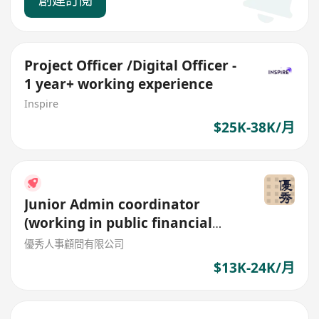
Project Officer /Digital Officer -
1 year+ working experience
Inspire
$25K-38K/月
Junior Admin coordinator
(working in public financial
institution)
優秀人事顧問有限公司
$13K-24K/月