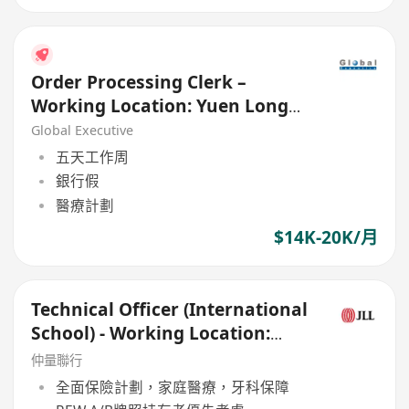
Order Processing Clerk –
Working Location: Yuen Long
Industrial Estate
Global Executive
五天工作周
銀行假
醫療計劃
$14K-20K/月
Technical Officer (International
School) - Working Location:
Shek Mun (Near MTR)
仲量聯行
全面保險計劃，家庭醫療，牙科保障