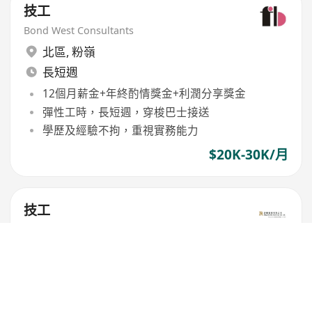
技工
Bond West Consultants
北區
,
粉嶺
長短週
12個月薪金+年終酌情獎金+利潤分享獎金
彈性工時，長短週，穿梭巴士接送
學歷及經驗不拘，重視實務能力
$20K-30K/月
技工
帝譽服務有限公司
大埔
,
大埔
5.5天/週
每月勤工獎金$400，年終獎金