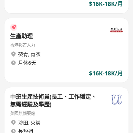
$16K-18K/月
生產助理
香港邦芒人力
葵青
,
青衣
月休6天
$16K-18K/月
中班生產技術員(長工、工作穩定、
無需經驗及學歷)
美國麒麟藥廠
沙田
,
火炭
長短週