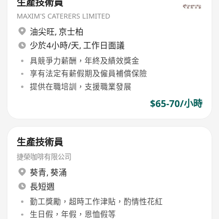
生產技術員
MAXIM'S CATERERS LIMITED
油尖旺
,
京士柏
少於4小時/天, 工作日面議
具競爭力薪酬，年終及績效獎金
享有法定有薪假期及僱員補償保險
提供在職培訓，支援職業發展
$65-70/小時
生產技術員
捷榮咖啡有限公司
葵青
,
葵涌
長短週
勤工獎勵，超時工作津貼，酌情性花紅
生日假，年假，恩恤假等