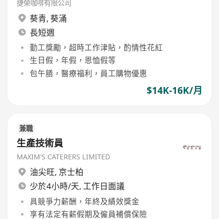
捷榮咖啡有限公司
葵青
,
葵涌
長短週
勤工獎勵，超時工作津貼，酌情性花紅
生日假，年假，恩恤假等
包午膳，醫療福利，員工購物優惠
$14K-16K/月
兼職
生產技術員
MAXIM'S CATERERS LIMITED
油尖旺
,
京士柏
少於4小時/天, 工作日面議
具競爭力薪酬，年終及績效獎金
享有法定有薪假期及僱員補償保險