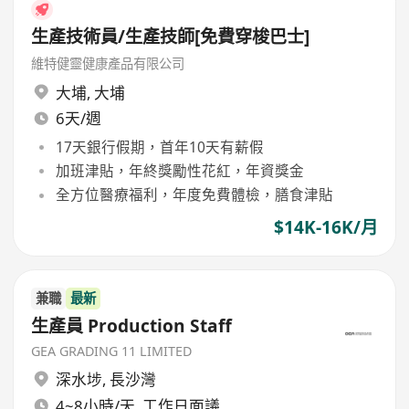
生產技術員/生產技師[免費穿梭巴士]
維特健靈健康產品有限公司
大埔
,
大埔
6天/週
17天銀行假期，首年10天有薪假
加班津貼，年終獎勵性花紅，年資獎金
全方位醫療福利，年度免費體檢，膳食津貼
$14K-16K/月
兼職
最新
生產員 Production Staff
GEA GRADING 11 LIMITED
深水埗
,
長沙灣
4~8小時/天, 工作日面議