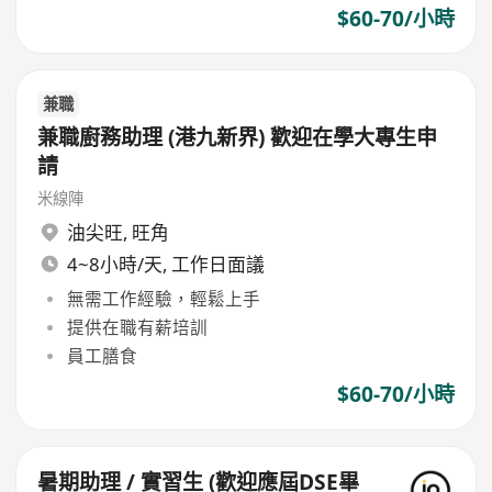
$60-70/小時
兼職
兼職廚務助理 (港九新界) 歡迎在學大專生申
請
米線陣
油尖旺
,
旺角
4~8小時/天, 工作日面議
無需工作經驗，輕鬆上手
提供在職有薪培訓
員工膳食
$60-70/小時
暑期助理 / 實習生 (歡迎應屆DSE畢