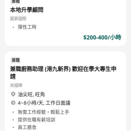
兼職
本地升學顧問
築夢國際
彈性工時
$200-400/小時
兼職
兼職廚務助理 (港九新界) 歡迎在學大專生申
請
米線陣
油尖旺
,
旺角
4~8小時/天, 工作日面議
無需工作經驗，輕鬆上手
提供在職有薪培訓
員工膳食