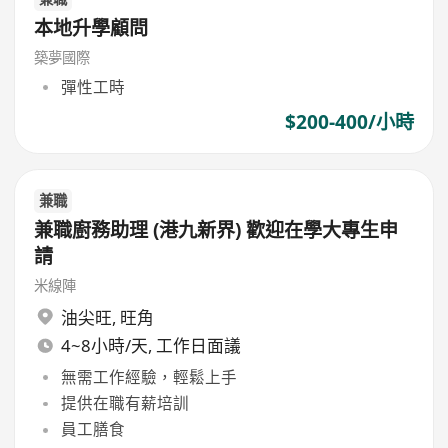
本地升學顧問
築夢國際
彈性工時
$200-400/小時
兼職
兼職廚務助理 (港九新界) 歡迎在學大專生申
請
米線陣
油尖旺
,
旺角
4~8小時/天, 工作日面議
無需工作經驗，輕鬆上手
提供在職有薪培訓
員工膳食