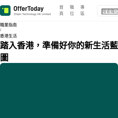
首
職
專
頁
位
區
職業指南
/
香港生活
踏入香港，準備好你的新生活藍
圖