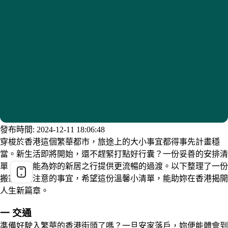
發布時間: 2024-12-11 18:06:48
穿梭於香港這個繁華都市，旅途上的大小事宜都得事先計畫穩
當。新生活即將開始，還不趕緊打點好行囊？一份妥善的安排清
單，或許能為妳的新居之行提供更流暢的過渡。以下整理了一份
搬家前需注意的事宜，希望這份溫馨小清單，能助妳在香港揭開
人生新篇章。
一 交通
準備好駛入繁華的香港街頭了嗎？一旦安家落戶，妳便能體會到