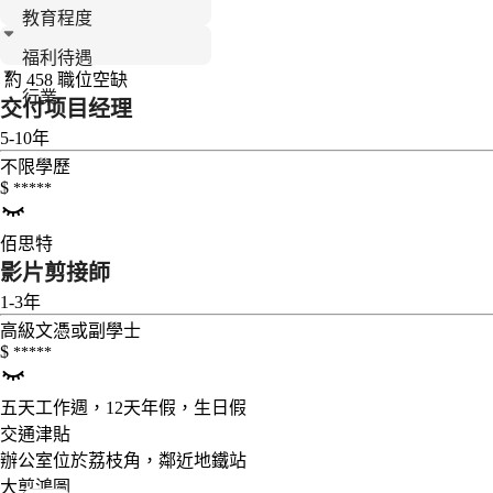
教育程度
福利待遇
約 458 職位空缺
行業
交付项目经理
5-10年
不限學歷
$
*****
佰思特
影片剪接師
1-3年
高級文憑或副學士
$
*****
五天工作週，12天年假，生日假
交通津貼
辦公室位於荔枝角，鄰近地鐵站
大剪鴻圖