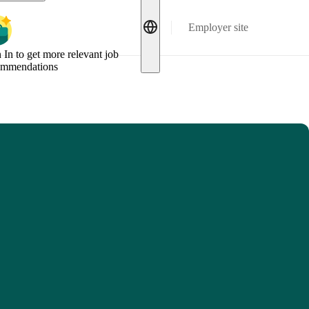
Employer site
 In to get more relevant job
ommendations