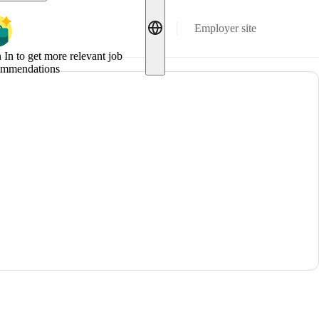
Employer site
 In to get more relevant job
ommendations