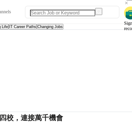
annels
Sign
 Life
IT Career Paths
Changing Jobs
rec
進四校，連接萬千機會