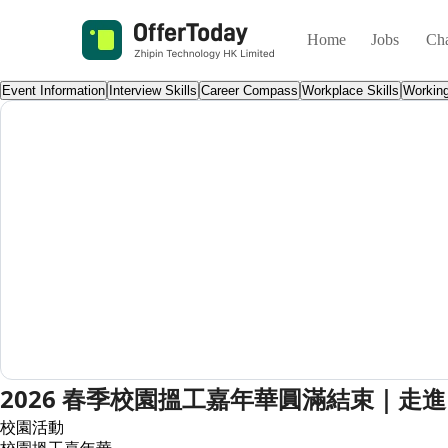
Home
Jobs
Ch
Event Information
Interview Skills
Career Compass
Workplace Skills
Working
2026 春季校園搵工嘉年華圓滿結束｜走
校園活動